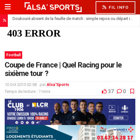
FIL INFO
Doukouré absent de la feuille de match : simple repos ou départ imminent ?
Football
Coupe de France | Quel Racing pour le
sixième tour ?
10 Oct 2015 02:58
par
Alsa'Sports
37
0
Temps de lecture : 7 mins