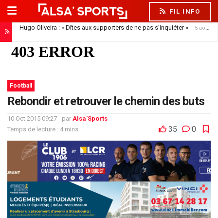
FIL INFO
Hugo Oliveira : « Dîtes aux supporters de ne pas s’inquiéter »
5 août 2026
Football
Rebondir et retrouver le chemin des buts
10 Oct 2015 09:27
par
Alsa'Sports
35
0
Temps de lecture : 4 mins