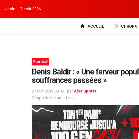
vendredi 7 août 2026
ACCUEIL
CHRONO 
Football
Denis Baldir : « Une ferveur popu
souffrances passées »
27 Mar 2019 09:08
par
Alsa'Sports
Temps de lecture : 1 min