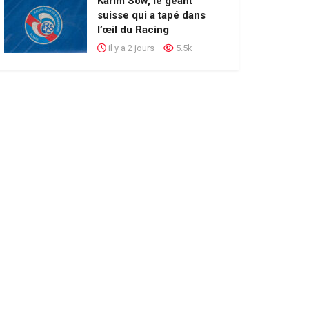
Karim Sow, le géant
suisse qui a tapé dans
l’œil du Racing
il y a 2 jours
5.5k