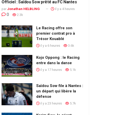
Officiel : Saïdou Sow prêté au FC Nantes
par
Jonathan HELBLING
il y a 4 heures
0
2.3k
Le Racing offre son
premier contrat pro à
Trésor Kouablé
il y a 6 heures
3.6k
Kojo Oppong : le Racing
entre dans la danse
il y a 17 heures
5.1k
Saïdou Sow file à Nantes :
un départ qui libère la
défense
il y a 23 heures
5.7k