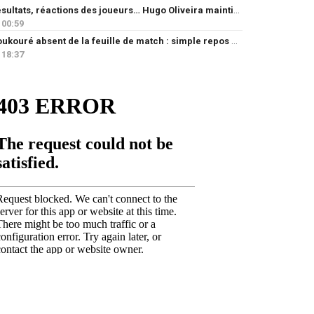
Résultats, réactions des joueurs… Hugo Oliveira maintient son exigence
00:59
Doukouré absent de la feuille de match : simple repos ou départ imminent ?
18:37