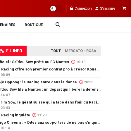
Connexion
S'inscrire
ENAIRES
BOUTIQUE
FIL INFO
TOUT
MERCATO - RCSA
ficiel : Saïdou Sow prêté au FC Nantes
10:10
Le Racing offre son premier contrat pro à Trésor Kouablé
08:09
jo Oppong : le Racing entre dans la danse
20:56
Saïdou Sow file à Nantes : un départ qui libère la défense
14:47
Karim Sow, le géant suisse qui a tapé dans l’œil du Racing
23:43
 Racing inquiète
11:23
Hugo Oliveira : « Dîtes aux supporters de ne pas s’inquiéter »
01:14