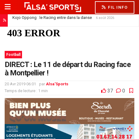
FIL INFO
Kojo Oppong : le Racing entre dans la danse
6 août 2026
Saïdou Sow file à Nantes : un départ qui libère la défense
6 août 2026
Football
DIRECT : Le 11 de départ du Racing face
à Montpellier !
20 Avr 2019 06:01
par
Alsa'Sports
37
0
Temps de lecture : 1 min