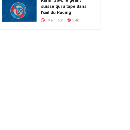
Karim Sow, le géant
suisse qui a tapé dans
l’œil du Racing
il y a 1 jour
5.4k