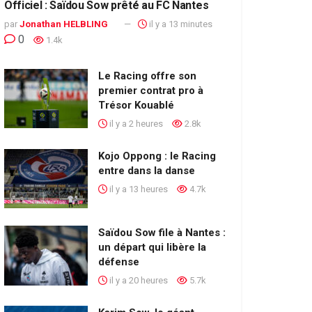
Officiel : Saïdou Sow prêté au FC Nantes
par
Jonathan HELBLING
il y a 13 minutes
0
1.4k
Le Racing offre son
premier contrat pro à
Trésor Kouablé
il y a 2 heures
2.8k
Kojo Oppong : le Racing
entre dans la danse
il y a 13 heures
4.7k
Saïdou Sow file à Nantes :
un départ qui libère la
défense
il y a 20 heures
5.7k