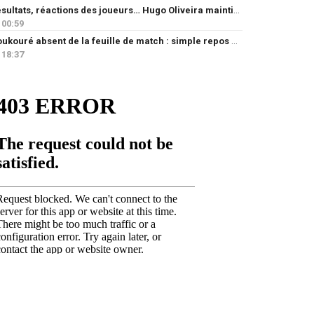
Résultats, réactions des joueurs… Hugo Oliveira maintient son exigence
00:59
Doukouré absent de la feuille de match : simple repos ou départ imminent ?
18:37