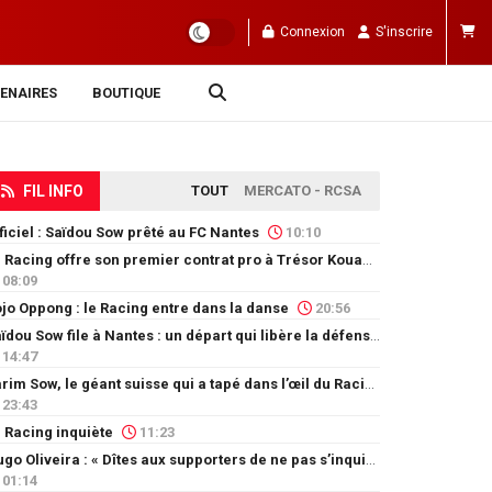
Connexion
S'inscrire
ENAIRES
BOUTIQUE
FIL INFO
TOUT
MERCATO - RCSA
ficiel : Saïdou Sow prêté au FC Nantes
10:10
Le Racing offre son premier contrat pro à Trésor Kouablé
08:09
jo Oppong : le Racing entre dans la danse
20:56
Saïdou Sow file à Nantes : un départ qui libère la défense
14:47
Karim Sow, le géant suisse qui a tapé dans l’œil du Racing
23:43
 Racing inquiète
11:23
Hugo Oliveira : « Dîtes aux supporters de ne pas s’inquiéter »
01:14