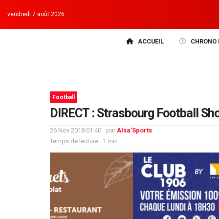
vendredi 7 août 2026
ACCUEIL
CHRONO 
Football
DIRECT : Strasbourg Football Sh
26 Nov 2018 01:40
par
Alsa'Sports
Temps de lecture : 1 min