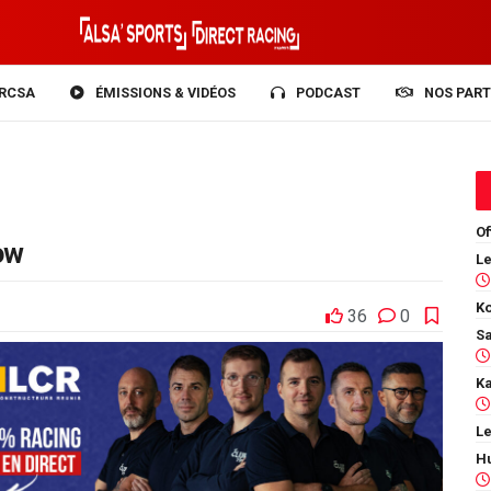
RCSA
ÉMISSIONS & VIDÉOS
PODCAST
NOS PART
Of
ow
Ko
36
0
Le