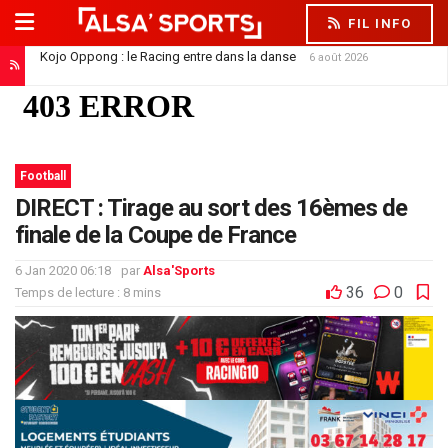
FIL INFO
Kojo Oppong : le Racing entre dans la danse
6 août 2026
Football
DIRECT : Tirage au sort des 16èmes de
finale de la Coupe de France
6 Jan 2020 06:18
par
Alsa'Sports
36
0
Temps de lecture : 8 mins