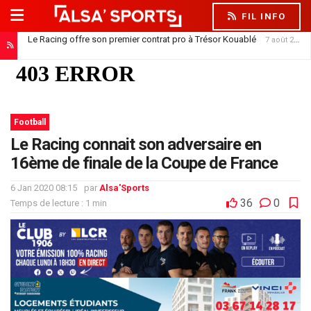
FIL INFO
Le Racing offre son premier contrat pro à Trésor Kouablé
7 août 2026
Football
Le Racing connait son adversaire en
16ème de finale de la Coupe de France
6 Jan 2020 08:15
par
Alsa'Sports
36
0
Temps de lecture : 1 min