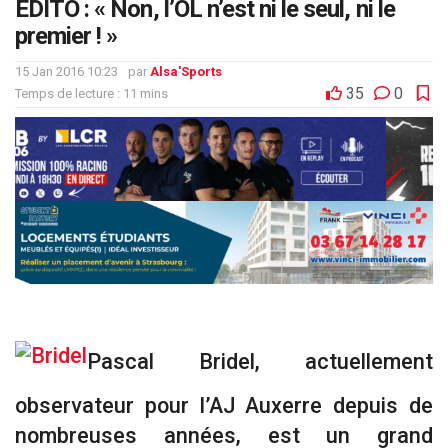
EDITO : « Non, l’OL n’est ni le seul, ni le
premier ! »
15 Jan 2016 10:23
par
Alsa'Sports
35
0
Temps de lecture : 11 mins
Pascal Bridel, actuellement
observateur pour l’AJ Auxerre depuis de
nombreuses années, est un grand