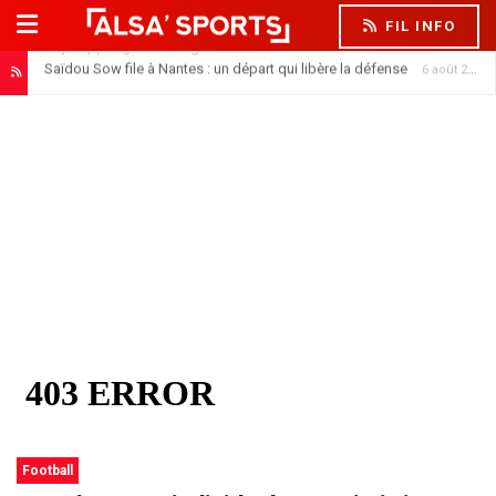
FIL INFO
Saïdou Sow file à Nantes : un départ qui libère la défense
6 août 2026
Football