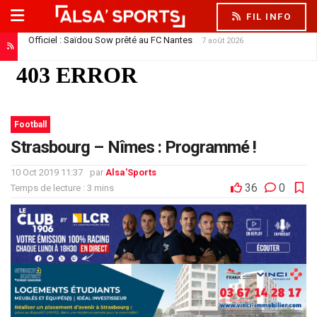
FIL INFO
Officiel : Saïdou Sow prêté au FC Nantes
7 août 2026
Football
Strasbourg – Nîmes : Programmé !
10 Oct 2019 11:37
par
Alsa'Sports
36
0
Temps de lecture : 3 mins