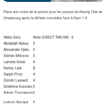
Place aux notes de la presse pour les joueurs du Racing Club de
Strasbourg après la défaite concédée face à Dijon 1-0 :
Matz Sels
Note DIRECT RACING : 6
Abdallah Ndour
5
Alexander Djiku
3
Stefan Mitrovic
5
Lamine Koné
4
Kenny Lala
2
Sanjin Prcic
4
Dimitri Lienard
4
Ibrahima Sissoko
3
Adrien Thomasson
5
Ludovic Ajorque
4