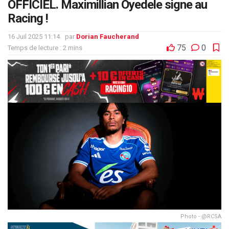
OFFICIEL. Maximillian Oyedele signe au
Racing !
16 Juil 2025 11:14
par
Dorian Faucherand
75
0
Temps de lecture : 2 mins
Photo - @RCSA