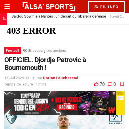
FIL INFO
Saïdou Sow file à Nantes : un départ qui libère la défense
6 août 2026
Karim Sow, le géant suisse qui a tapé dans l’œil du Racing
5 août 2026
Football
RC Strasbourg
Les anciens
OFFICIEL. Djordje Petrovic à
Bournemouth !
16 Juil 2025 03:10
par
Dorian Faucherand
78
0
Temps de lecture : 4 mins