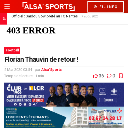
FIL INFO
Officiel : Saïdou Sow prêté au FC Nantes
7 août 2026
Football
Florian Thauvin de retour !
5 Mar 2020 03:54
par
Alsa'Sports
36
0
Temps de lecture : 1 min