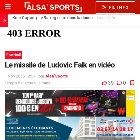
FIL INFO
Kojo Oppong : le Racing entre dans la danse
6 août 2026
Football
Le missile de Ludovic Falk en vidéo
1 Nov 2015 12:57
par
Alsa'Sports
39
0
Temps de lecture : 2 mins