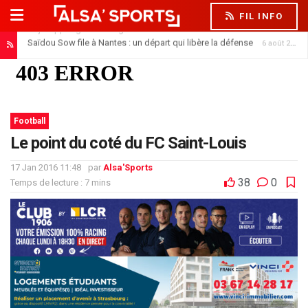
FIL INFO
Saïdou Sow file à Nantes : un départ qui libère la défense
6 août 2026
Football
Le point du coté du FC Saint-Louis
17 Jan 2016 11:48
par
Alsa'Sports
38
0
Temps de lecture : 7 mins