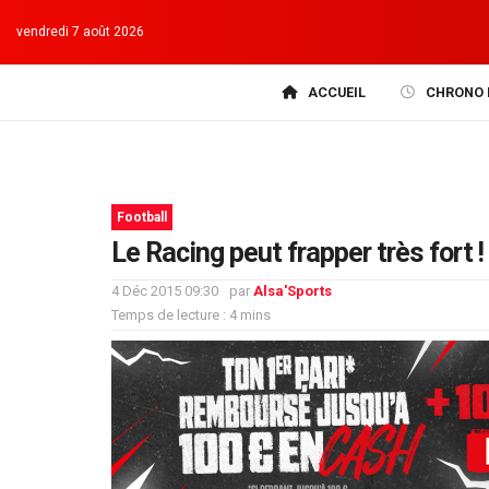
vendredi 7 août 2026
ACCUEIL
CHRONO 
Football
Le Racing peut frapper très fort !
4 Déc 2015 09:30
par
Alsa'Sports
Temps de lecture : 4 mins