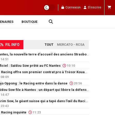
Connexion
S'inscrire
ENAIRES
BOUTIQUE
FIL INFO
TOUT
MERCATO - RCSA
Nantes, la nouvelle terre d’accueil des anciens Strasbourgeois
14:51
ficiel : Saïdou Sow prêté au FC Nantes
10:10
Le Racing offre son premier contrat pro à Trésor Kouablé
08:09
jo Oppong : le Racing entre dans la danse
20:56
Saïdou Sow file à Nantes : un départ qui libère la défense
14:47
Karim Sow, le géant suisse qui a tapé dans l’œil du Racing
23:43
 Racing inquiète
11:23