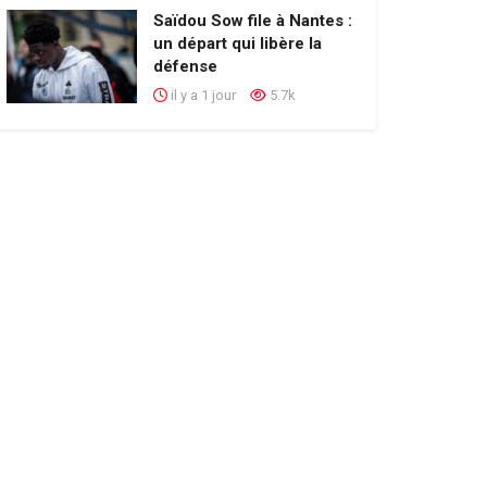
Saïdou Sow file à Nantes :
un départ qui libère la
défense
il y a 1 jour
5.7k