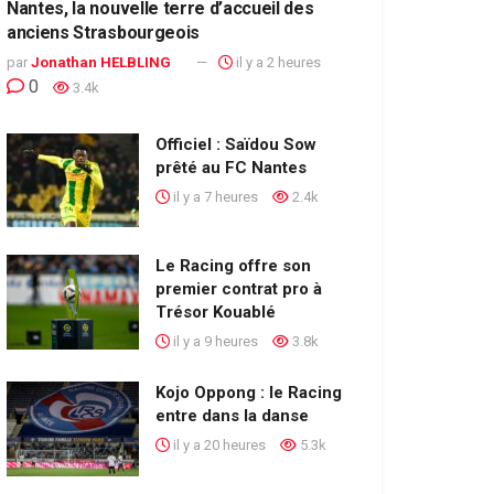
Nantes, la nouvelle terre d’accueil des
anciens Strasbourgeois
par
Jonathan HELBLING
il y a 2 heures
0
3.4k
Officiel : Saïdou Sow
prêté au FC Nantes
il y a 7 heures
2.4k
Le Racing offre son
premier contrat pro à
Trésor Kouablé
il y a 9 heures
3.8k
Kojo Oppong : le Racing
entre dans la danse
il y a 20 heures
5.3k