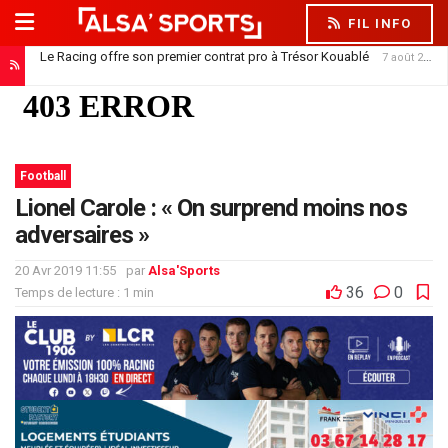
FIL INFO
Le Racing offre son premier contrat pro à Trésor Kouablé
7 août 2026
Football
Lionel Carole : « On surprend moins nos
adversaires »
20 Avr 2019 11:55
par
Alsa'Sports
36
0
Temps de lecture : 1 min