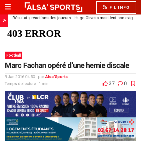
FIL INFO
Résultats, réactions des joueurs… Hugo Oliveira maintient son exigence
Doukouré absent de la feuille de match : simple repos ou départ imminent ?
Football
Marc Fachan opéré d’une hernie discale
9 Jan 2016 04:50
par
Alsa'Sports
37
0
Temps de lecture : 1 min