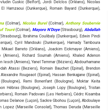
ludin Cuskic (Belfort), Jordi Delclos (Orléans), Nicolas
el El Hamzaoui (Dunkerque), Romain Bayard (Dunkerque),
na
(Colmar),
Nicolas Burel
(Colmar),
Anthony Soubervie
uf Touré
(Colmar),
Mayoro N’Doye
(Strasbourg),
Abdallah
(Strasbourg), Ibrahima Coulibaly (Dunkerque), Edwin Pindi
erque), Cyril Mandouki (Dunkerque), Hamady Tamboura
, Mikael Barreto (Orléans), Joackim Eickmayer (Amiens),
ne (Amiens), Richard Soumah (Amiens), Khaled Adenon
en Iesch (Amiens), Yanel Temmar (Béziers), Abdourhamane
edah Atassi (Beziers), Romain Bauchet (Epinal), Brendon
 Alexandre Rougeaot (Epinal), Hassan Benkajjane (Epinal),
 (Boulogne), Remi Bonenfant (Boulogne), Moktar Keita
imon Hébras (Boulogne), Joseph Lopy (Boulogne), Tristan
erbiers), Romain Padovani (Les Herbiers), Cédrc Kisamba
homas Delanoe (Luçon), Sackre Gbohou (Luçon), Abdoulaye
ien Lopez (Marseille Consolat), Thomas Deruda (Marseille