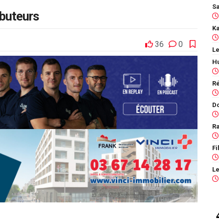
 buteurs
36
0
Le
Ra