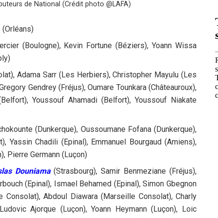
buteurs de National (Crédit photo @LAFA)
 (Orléans)
ercier (Boulogne), Kevin Fortune (Béziers), Yoann Wissa
bly)
lat), Adama Sarr (Les Herbiers), Christopher Mayulu (Les
 Gregory Gendrey (Fréjus), Oumare Tounkara (Châteauroux),
Belfort), Youssouf Ahamadi (Belfort), Youssouf Niakate
Tchokounte (Dunkerque), Oussoumane Fofana (Dunkerque),
), Yassin Chadili (Epinal), Emmanuel Bourgaud (Amiens),
), Pierre Germann (Luçon)
slas Douniama
(Strasbourg), Samir Benmeziane (Fréjus),
bouch (Epinal), Ismael Behamed (Epinal), Simon Gbegnon
e Consolat), Abdoul Diawara (Marseille Consolat), Charly
, Ludovic Ajorque (Luçon), Yoann Heymann (Luçon), Loic