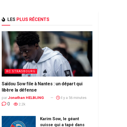
LES
PLUS RÉCENTS
RC STRASBOURG
Saïdou Sow file à Nantes : un départ qui
libère la défense
par
Jonathan HELBLING
il y a 56 minutes
0
2.2k
Karim Sow, le géant
suisse qui a tapé dans