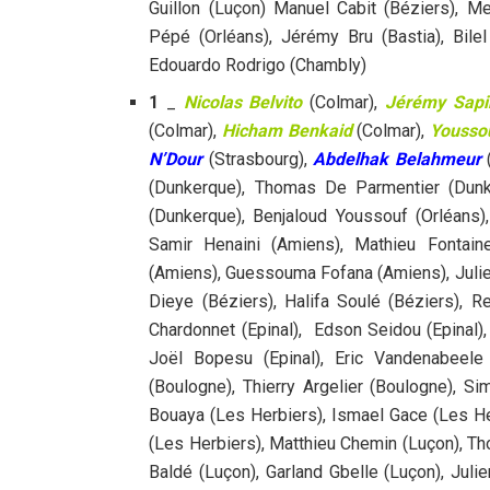
Guillon (Luçon) Manuel Cabit (Béziers), Mev
Pépé (Orléans), Jérémy Bru (Bastia), Bil
Edouardo Rodrigo (Chambly)
1
_
Nicolas Belvito
(Colmar),
Jérémy Sapi
(Colmar),
Hicham Benkaid
(Colmar),
Yousso
N’Dour
(Strasbourg),
Abdelhak Belahmeur
(Dunkerque), Thomas De Parmentier (Dunk
(Dunkerque), Benjaloud Youssouf (Orléans)
Samir Henaini (Amiens), Mathieu Fontai
(Amiens), Guessouma Fofana (Amiens), Juli
Dieye (Béziers), Halifa Soulé (Béziers), R
Chardonnet (Epinal), Edson Seidou (Epinal),
Joël Bopesu (Epinal), Eric Vandenabeele
(Boulogne), Thierry Argelier (Boulogne), S
Bouaya (Les Herbiers), Ismael Gace (Les H
(Les Herbiers), Matthieu Chemin (Luçon), T
Baldé (Luçon), Garland Gbelle (Luçon), Jul