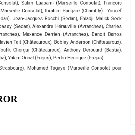
onsolat), Salim Laasami (Marseille Consolat), François
 (Marseille Consolat), Ibrahim Sangaré (Chambly), Youcef
Sedan), Jean-Jacques Rocchi (Sedan), Ehladji Malick Seck
bassy (Sedan), Alexandre Hérauville (Avranches), Charles
ranches), Maxence Derrien (Avranches), Benoit Barros
 Flavien Tait (Châteauroux), Bobley Anderson (Châteauroux),
ufik Chergui (Châteauroux), Anthony Derouard (Bastia),
ia), Yakim Orinal (Fréjus), Pedro Henrique (Fréjus)
trasbourg), Mohamed Tagaye (Marseille Consolat pour