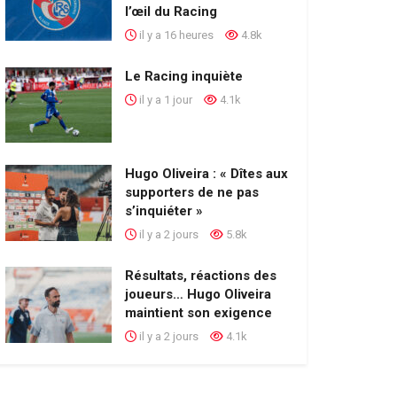
l’œil du Racing
il y a 16 heures
4.8k
Le Racing inquiète
il y a 1 jour
4.1k
Hugo Oliveira : « Dîtes aux
supporters de ne pas
s’inquiéter »
il y a 2 jours
5.8k
Résultats, réactions des
joueurs… Hugo Oliveira
maintient son exigence
il y a 2 jours
4.1k