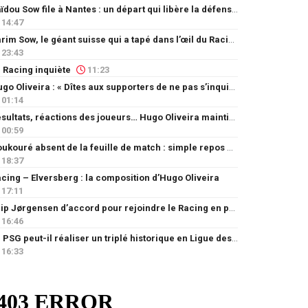
Saïdou Sow file à Nantes : un départ qui libère la défense
14:47
Karim Sow, le géant suisse qui a tapé dans l’œil du Racing
23:43
 Racing inquiète
11:23
Hugo Oliveira : « Dîtes aux supporters de ne pas s’inquiéter »
01:14
Résultats, réactions des joueurs… Hugo Oliveira maintient son exigence
00:59
Doukouré absent de la feuille de match : simple repos ou départ imminent ?
18:37
cing – Elversberg : la composition d’Hugo Oliveira
17:11
Filip Jørgensen d’accord pour rejoindre le Racing en prêt
16:46
Le PSG peut-il réaliser un triplé historique en Ligue des champions ?
16:33