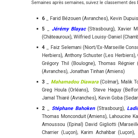
Semaines après semaines, suivez le classement des 
6
_ Farid Bézouen (Avranches), Kevin Dupuis
5
_
Jérémy Blayac
(Strasbourg), Xavier M
(Châteauroux), Wilfried Louisy-Daniel (Cham
4
_ Faiz Selemani (Niort/Ex-Marseille Conso
Herbiers), Anthony Schuster (Les Herbiers),
Grégory Thil (Boulogne), Thomas Régnier (
(Avranches), Jonathan Tinhan (Amiens)
3
_
Mahamadou Diawara
(Colmar), Malik 
Greg Houla (Orléans), Steve Haguy (Belfort
Jamal Thiaré (Avranches), Kevin Goba (Sedan
2
_
Stéphane Bahoken
(Strasbourg),
Ladi
Thomas Monconduit (Amiens), Lahoucine Kar
Amoussou (Epinal) David Gigliotti (Marseill
Charrier (Luçon), Karim Achahbar (Luçon)