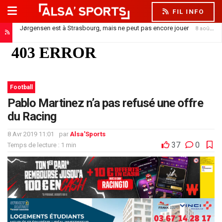
FIL INFO
Jørgensen est à Strasbourg, mais ne peut pas encore jouer
8 août 2026
Football
Pablo Martinez n’a pas refusé une offre
du Racing
8 Avr 2019 11:01
par
Alsa'Sports
37
0
Temps de lecture : 1 min