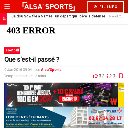
FIL INFO
Saïdou Sow file à Nantes : un départ qui libère la défense
6 août 2026
Football
Que s’est-il passé ?
9 Jan 2016 09:04
par
Alsa'Sports
37
0
Temps de lecture : 2 mins