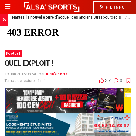
FIL INFO
Nantes, la nouvelle terre d’accueil des anciens Strasbourgeois
7 août 2026
Football
QUEL EXPLOIT !
19 Jan 2016 08:54
par
Alsa'Sports
37
0
Temps de lecture : 1 min