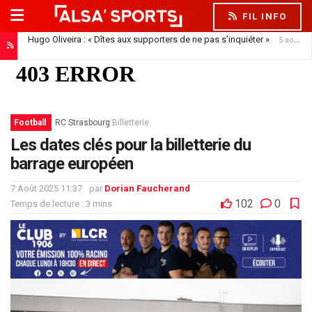
FIL INFO
Hugo Oliveira : « Dîtes aux supporters de ne pas s’inquiéter »
5 août 2026
Football
RC Strasbourg
Billetterie
Les dates clés pour la billetterie du
barrage européen
7 Août 2025 11:37
par
Dorian Faucherand
102
0
Temps de lecture : 3 mins