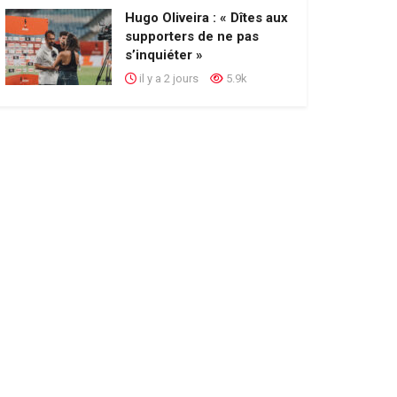
Hugo Oliveira : « Dîtes aux
supporters de ne pas
s’inquiéter »
il y a 2 jours
5.9k