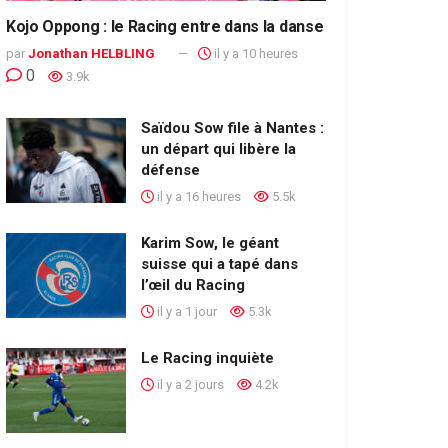
Kojo Oppong : le Racing entre dans la danse
par
Jonathan HELBLING
il y a 10 heures
0
3.9k
Saïdou Sow file à Nantes :
un départ qui libère la
défense
il y a 16 heures
5.5k
Karim Sow, le géant
suisse qui a tapé dans
l’œil du Racing
il y a 1 jour
5.3k
Le Racing inquiète
il y a 2 jours
4.2k