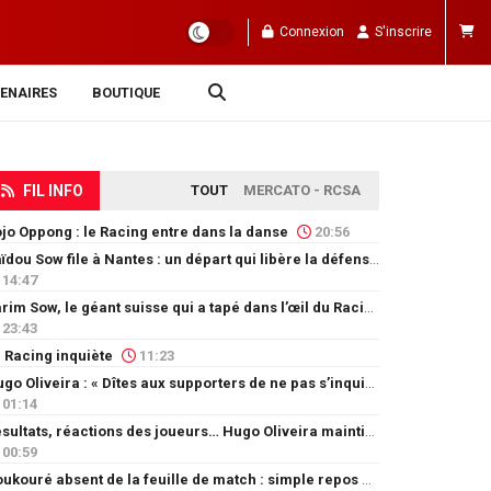
Connexion
S'inscrire
ENAIRES
BOUTIQUE
FIL INFO
TOUT
MERCATO - RCSA
jo Oppong : le Racing entre dans la danse
20:56
Saïdou Sow file à Nantes : un départ qui libère la défense
14:47
Karim Sow, le géant suisse qui a tapé dans l’œil du Racing
23:43
 Racing inquiète
11:23
Hugo Oliveira : « Dîtes aux supporters de ne pas s’inquiéter »
01:14
Résultats, réactions des joueurs… Hugo Oliveira maintient son exigence
00:59
Doukouré absent de la feuille de match : simple repos ou départ imminent ?