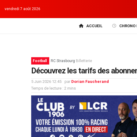
vendredi 7 août 2026
ACCUEIL
CHRONO 
Football
RC Strasbourg
Billetterie
Découvrez les tarifs des abonne
5 Juin 2026 12:45
par
Dorian Faucherand
Temps de lecture : 2 mins