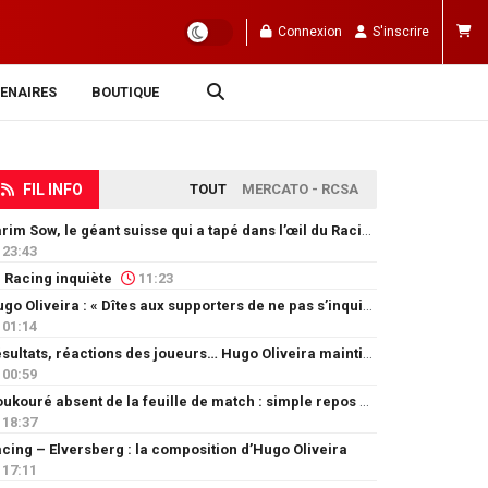
Connexion
S'inscrire
ENAIRES
BOUTIQUE
FIL INFO
TOUT
MERCATO - RCSA
Karim Sow, le géant suisse qui a tapé dans l’œil du Racing
23:43
 Racing inquiète
11:23
Hugo Oliveira : « Dîtes aux supporters de ne pas s’inquiéter »
01:14
Résultats, réactions des joueurs… Hugo Oliveira maintient son exigence
00:59
Doukouré absent de la feuille de match : simple repos ou départ imminent ?
18:37
cing – Elversberg : la composition d’Hugo Oliveira
17:11