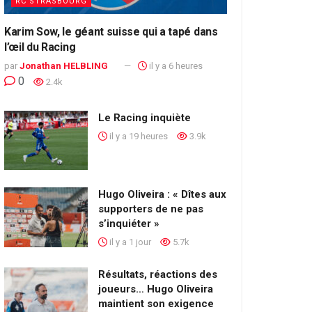
RC STRASBOURG
Karim Sow, le géant suisse qui a tapé dans
l’œil du Racing
par
Jonathan HELBLING
il y a 6 heures
0
2.4k
Le Racing inquiète
il y a 19 heures
3.9k
Hugo Oliveira : « Dîtes aux
supporters de ne pas
s’inquiéter »
il y a 1 jour
5.7k
Résultats, réactions des
joueurs… Hugo Oliveira
maintient son exigence