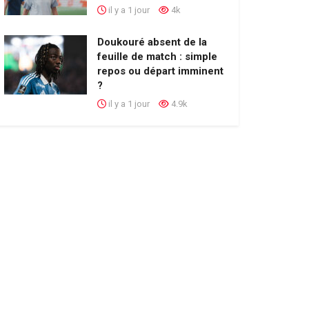
il y a 1 jour
4k
Doukouré absent de la
feuille de match : simple
repos ou départ imminent
?
il y a 1 jour
4.9k