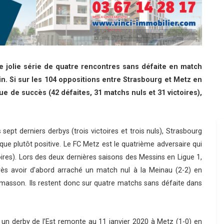
 jolie série de quatre rencontres sans défaite en match
in. Si sur les 104 oppositions entre Strasbourg et Metz en
ue de succès (42 défaites, 31 matchs nuls et 31 victoires),
sept derniers derbys (trois victoires et trois nuls), Strasbourg
e plutôt positive. Le FC Metz est le quatrième adversaire qui
oires). Lors des deux dernières saisons des Messins en Ligue 1,
rès avoir d’abord arraché un match nul à la Meinau (2-2) en
asson. Ils restent donc sur quatre matchs sans défaite dans
 un derby de l’Est remonte au 11 janvier 2020 à Metz (1-0) en