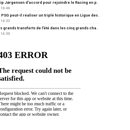
Filip Jørgensen d’accord pour rejoindre le Racing en prêt
16:46
Le PSG peut-il réaliser un triplé historique en Ligue des champions ?
16:33
Les grands transferts de l’été dans les cinq grands championnats européens : quels clubs ont le plus investi ?
16:30