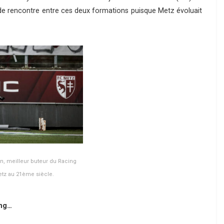
u de rencontre entre ces deux formations puisque Metz évoluait
, meilleur buteur du Racing
etz au 21ème siècle.
ing…