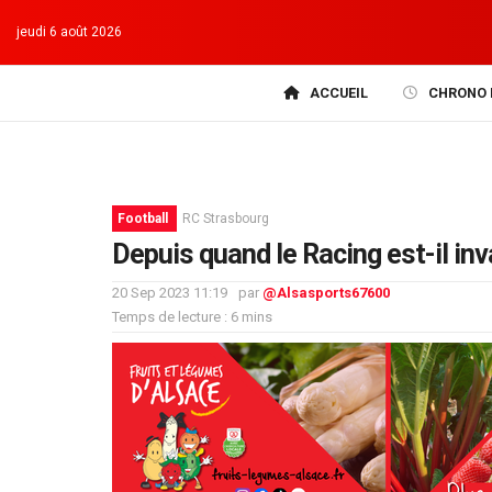
jeudi 6 août 2026
ACCUEIL
CHRONO 
Football
RC Strasbourg
Depuis quand le Racing est-il in
20 Sep 2023 11:19
par
@Alsasports67600
Temps de lecture : 6 mins