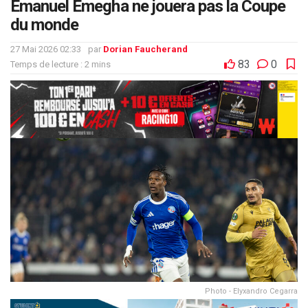
Emanuel Emegha ne jouera pas la Coupe
du monde
27 Mai 2026 02:33
par
Dorian Faucherand
83
0
Temps de lecture : 2 mins
Photo - Elyxandro Cegarra