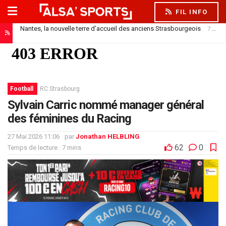
FIL INFO
Nantes, la nouvelle terre d’accueil des anciens Strasbourgeois
7 août 2026
Football
RC Strasbourg
Sylvain Carric nommé manager général
des féminines du Racing
27 Mai 2026 11:06
par
Jonathan HELBLING
62
0
Temps de lecture : 7 mins