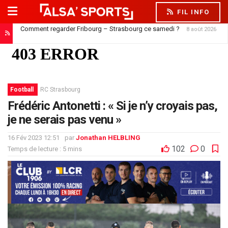
FIL INFO
Comment regarder Fribourg – Strasbourg ce samedi ?
8 août 2026
Football
RC Strasbourg
Frédéric Antonetti : « Si je n’y croyais pas,
je ne serais pas venu »
16 Fév 2023 12:51
par
Jonathan HELBLING
102
0
Temps de lecture : 5 mins