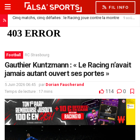
FIL INFO
Cinq matchs, cinq défaites : le Racing joue contre la montre
9 août 2026
Football
RC Strasbourg
Gauthier Kuntzmann : « Le Racing n’avait
jamais autant ouvert ses portes »
5 Juin 2026 06:45
par
Dorian Faucherand
114
0
Temps de lecture : 17 mins