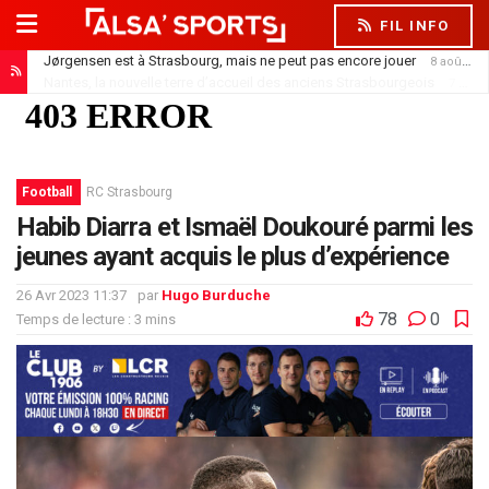
FIL INFO
Jørgensen est à Strasbourg, mais ne peut pas encore jouer
8 août 2026
Nantes, la nouvelle terre d’accueil des anciens Strasbourgeois
7 août 2026
Football
RC Strasbourg
Habib Diarra et Ismaël Doukouré parmi les
jeunes ayant acquis le plus d’expérience
26 Avr 2023 11:37
par
Hugo Burduche
78
0
Temps de lecture : 3 mins