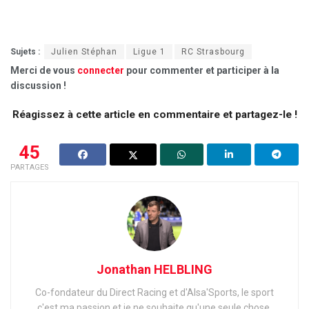
Sujets :
Julien Stéphan
Ligue 1
RC Strasbourg
Merci de vous
connecter
pour commenter et participer à la
discussion !
Réagissez à cette article en commentaire et partagez-le !
45
PARTAGES
Jonathan HELBLING
Co-fondateur du Direct Racing et d'Alsa'Sports, le sport
c'est ma passion et je ne souhaite qu'une seule chose,