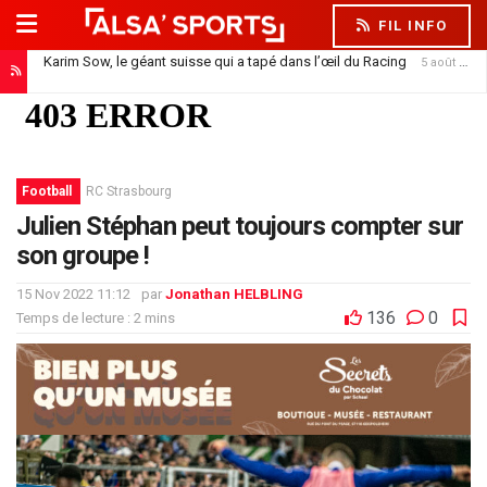
FIL INFO
Karim Sow, le géant suisse qui a tapé dans l’œil du Racing
5 août 2026
Le Racing inquiète
5 août 2026
Football
RC Strasbourg
Julien Stéphan peut toujours compter sur
son groupe !
15 Nov 2022 11:12
par
Jonathan HELBLING
136
0
Temps de lecture : 2 mins