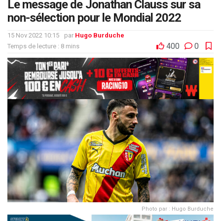
Le message de Jonathan Clauss sur sa
non-sélection pour le Mondial 2022
15 Nov 2022 10:15
par
Hugo Burduche
400
0
Temps de lecture : 8 mins
Photo par : Hugo Burduche