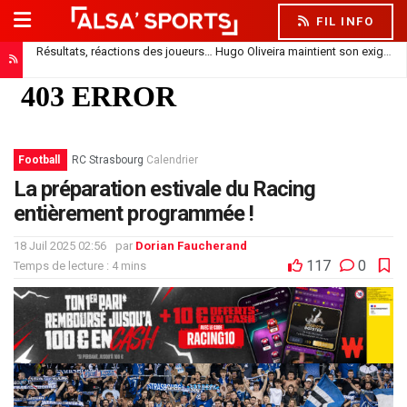
FIL INFO
Résultats, réactions des joueurs… Hugo Oliveira maintient son exigence
Football
RC Strasbourg
Calendrier
La préparation estivale du Racing
entièrement programmée !
18 Juil 2025 02:56
par
Dorian Faucherand
117
0
Temps de lecture : 4 mins