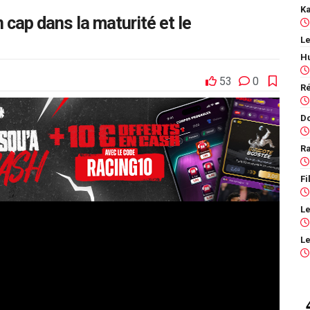
n cap dans la maturité et le
Le
53
0
Ra