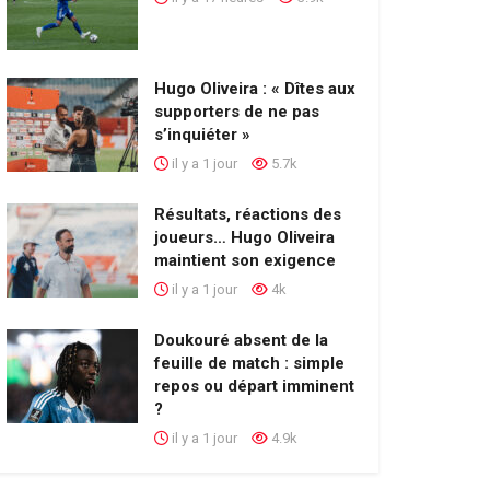
Hugo Oliveira : « Dîtes aux
supporters de ne pas
s’inquiéter »
il y a 1 jour
5.7k
Résultats, réactions des
joueurs… Hugo Oliveira
maintient son exigence
il y a 1 jour
4k
Doukouré absent de la
feuille de match : simple
repos ou départ imminent
?
il y a 1 jour
4.9k