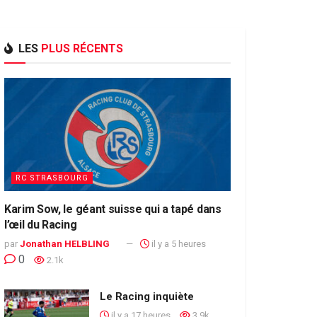
LES
PLUS RÉCENTS
RC STRASBOURG
Karim Sow, le géant suisse qui a tapé dans
l’œil du Racing
par
Jonathan HELBLING
il y a 5 heures
0
2.1k
Le Racing inquiète
il y a 17 heures
3.9k