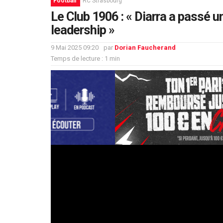
Football
RC Strasbourg
Le Club 1906 : « Diarra a passé u
leadership »
9 Mai 2025 09:20
par
Dorian Faucherand
Temps de lecture : 1 min