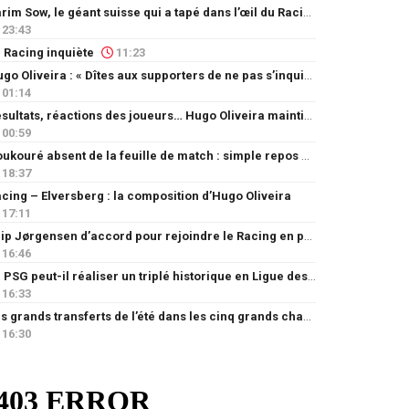
Karim Sow, le géant suisse qui a tapé dans l’œil du Racing
23:43
 Racing inquiète
11:23
Hugo Oliveira : « Dîtes aux supporters de ne pas s’inquiéter »
01:14
Résultats, réactions des joueurs… Hugo Oliveira maintient son exigence
00:59
Doukouré absent de la feuille de match : simple repos ou départ imminent ?
18:37
cing – Elversberg : la composition d’Hugo Oliveira
17:11
Filip Jørgensen d’accord pour rejoindre le Racing en prêt
16:46
Le PSG peut-il réaliser un triplé historique en Ligue des champions ?
16:33
Les grands transferts de l’été dans les cinq grands championnats européens : quels clubs ont le plus investi ?
16:30