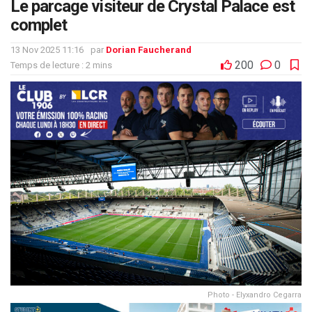
Le parcage visiteur de Crystal Palace est
complet
13 Nov 2025 11:16
par
Dorian Faucherand
200
0
Temps de lecture : 2 mins
Photo - Elyxandro Cegarra