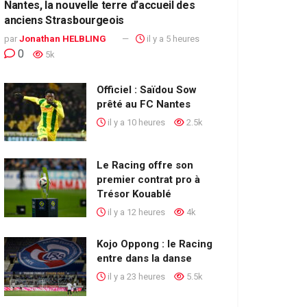
Nantes, la nouvelle terre d’accueil des
anciens Strasbourgeois
par
Jonathan HELBLING
il y a 5 heures
0
5k
Officiel : Saïdou Sow
prêté au FC Nantes
il y a 10 heures
2.5k
Le Racing offre son
premier contrat pro à
Trésor Kouablé
il y a 12 heures
4k
Kojo Oppong : le Racing
entre dans la danse
il y a 23 heures
5.5k