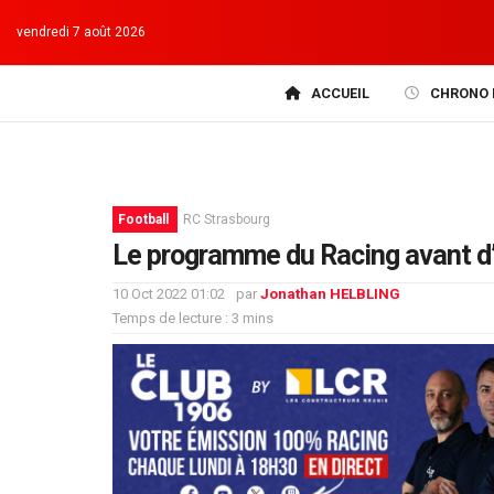
vendredi 7 août 2026
ACCUEIL
CHRONO 
Football
RC Strasbourg
Le programme du Racing avant d’ac
10 Oct 2022 01:02
par
Jonathan HELBLING
Temps de lecture : 3 mins