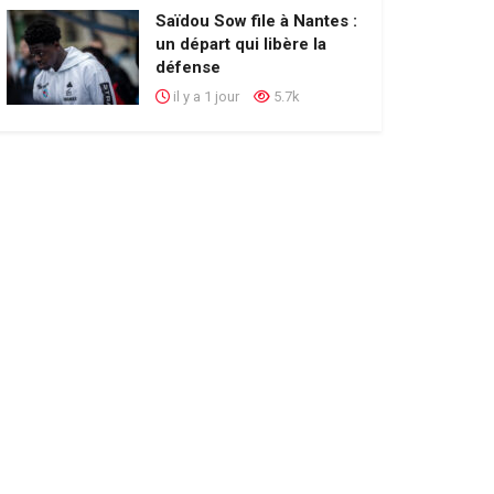
Saïdou Sow file à Nantes :
un départ qui libère la
défense
il y a 1 jour
5.7k