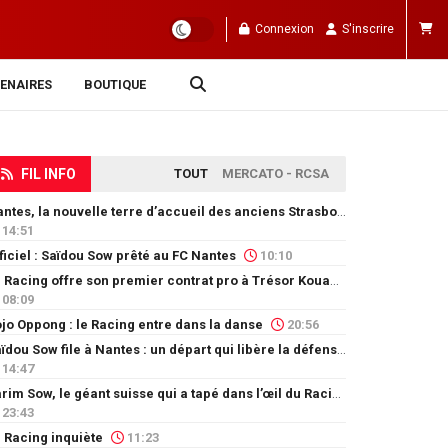
Connexion
S'inscrire
ENAIRES
BOUTIQUE
FIL INFO
TOUT
MERCATO - RCSA
Nantes, la nouvelle terre d’accueil des anciens Strasbourgeois
14:51
ficiel : Saïdou Sow prêté au FC Nantes
10:10
Le Racing offre son premier contrat pro à Trésor Kouablé
08:09
jo Oppong : le Racing entre dans la danse
20:56
Saïdou Sow file à Nantes : un départ qui libère la défense
14:47
Karim Sow, le géant suisse qui a tapé dans l’œil du Racing
23:43
 Racing inquiète
11:23