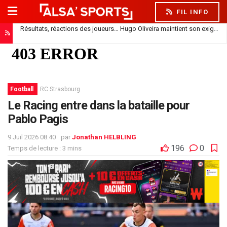
FIL INFO
Résultats, réactions des joueurs… Hugo Oliveira maintient son exigence
Football
RC Strasbourg
Le Racing entre dans la bataille pour
Pablo Pagis
9 Juil 2026 08:40
par
Jonathan HELBLING
196
0
Temps de lecture : 3 mins