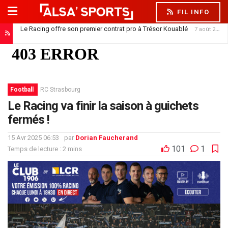
FIL INFO
Le Racing offre son premier contrat pro à Trésor Kouablé
7 août 2026
Football
RC Strasbourg
Le Racing va finir la saison à guichets
fermés !
15 Avr 2025 06:53
par
Dorian Faucherand
101
1
Temps de lecture : 2 mins