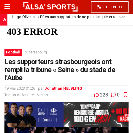
FIL INFO
Hugo Oliveira : « Dîtes aux supporters de ne pas s’inquiéter »
5 août 2026
Football
RC Strasbourg
Les supporteurs strasbourgeois ont
rempli la tribune « Seine » du stade de
l’Aube
19 Mai 2023 01:26
par
Jonathan HELBLING
228
0
Temps de lecture : 6 mins