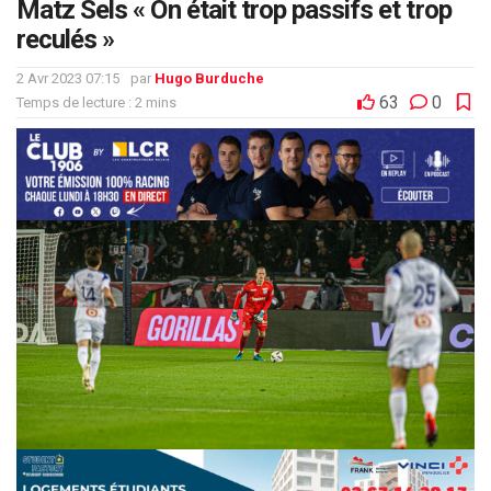
Matz Sels « On était trop passifs et trop
reculés »
2 Avr 2023 07:15
par
Hugo Burduche
63
0
Temps de lecture : 2 mins