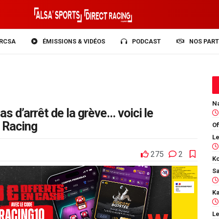
RCSA
ÉMISSIONS & VIDÉOS
PODCAST
NOS PART
s d’arrêt de la grève… voici le
 Racing
Of
275
2
Ko
Le