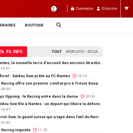
Connexion
S'inscrire
ENAIRES
BOUTIQUE
FIL INFO
TOUT
MERCATO - RCSA
Nantes, la nouvelle terre d’accueil des anciens Strasbourgeois
14:51
ficiel : Saïdou Sow prêté au FC Nantes
10:10
Le Racing offre son premier contrat pro à Trésor Kouablé
08:09
jo Oppong : le Racing entre dans la danse
20:56
Saïdou Sow file à Nantes : un départ qui libère la défense
14:47
Karim Sow, le géant suisse qui a tapé dans l’œil du Racing
23:43
 Racing inquiète
11:23