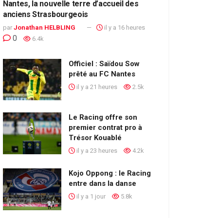
Nantes, la nouvelle terre d’accueil des
anciens Strasbourgeois
par
Jonathan HELBLING
il y a 16 heures
0
6.4k
Officiel : Saïdou Sow
prêté au FC Nantes
il y a 21 heures
2.5k
Le Racing offre son
premier contrat pro à
Trésor Kouablé
il y a 23 heures
4.2k
Kojo Oppong : le Racing
entre dans la danse
il y a 1 jour
5.8k