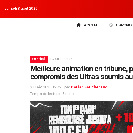
samedi 8 août 2026
ACCUEIL
CHRONO 
Football
RC Strasbourg
Meilleure animation en tribune, pa
compromis des Ultras soumis au
31 Déc 2025 12:42
par
Dorian Faucherand
Temps de lecture : 5 mins