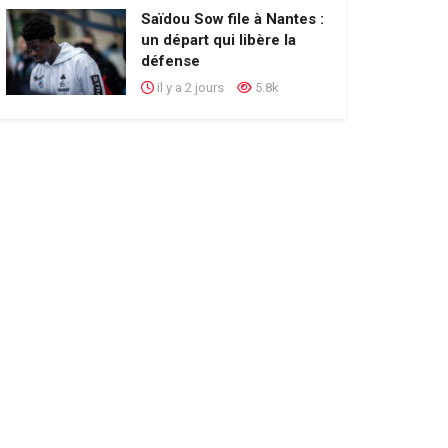
Saïdou Sow file à Nantes :
un départ qui libère la
défense
il y a 2 jours
5.8k