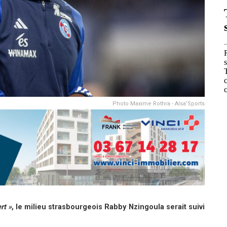
Photo Maxime Rothra - Alsa'Sports
rt »
, le milieu strasbourgeois Rabby Nzingoula serait suivi