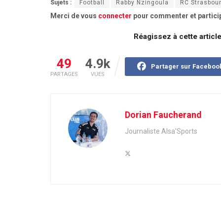
Sujets :
Football
Rabby Nzingoula
RC Strasbou
Merci de vous
connecter
pour commenter et particip
Réagissez à cette articl
49
4.9k
Partager sur Faceboo
PARTAGES
VUES
Dorian Faucherand
Journaliste Alsa'Sports