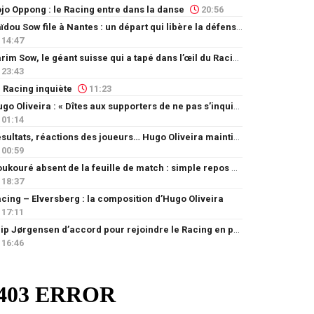
jo Oppong : le Racing entre dans la danse
20:56
Saïdou Sow file à Nantes : un départ qui libère la défense
14:47
Karim Sow, le géant suisse qui a tapé dans l’œil du Racing
23:43
 Racing inquiète
11:23
Hugo Oliveira : « Dîtes aux supporters de ne pas s’inquiéter »
01:14
Résultats, réactions des joueurs… Hugo Oliveira maintient son exigence
00:59
Doukouré absent de la feuille de match : simple repos ou départ imminent ?
18:37
cing – Elversberg : la composition d’Hugo Oliveira
17:11
Filip Jørgensen d’accord pour rejoindre le Racing en prêt
16:46