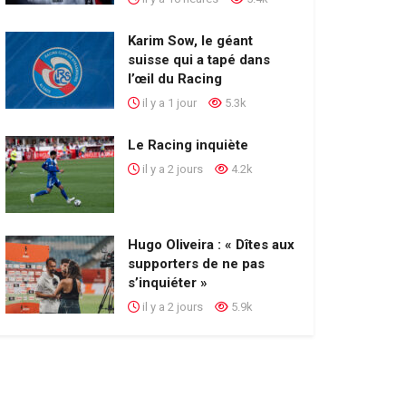
Karim Sow, le géant
suisse qui a tapé dans
l’œil du Racing
il y a 1 jour
5.3k
Le Racing inquiète
il y a 2 jours
4.2k
Hugo Oliveira : « Dîtes aux
supporters de ne pas
s’inquiéter »
il y a 2 jours
5.9k