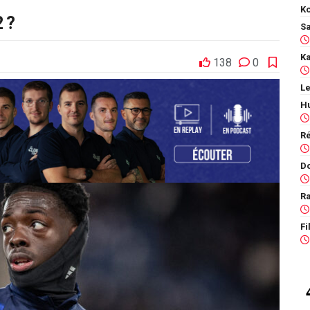
Ko
 ?
138
0
Le
Ra