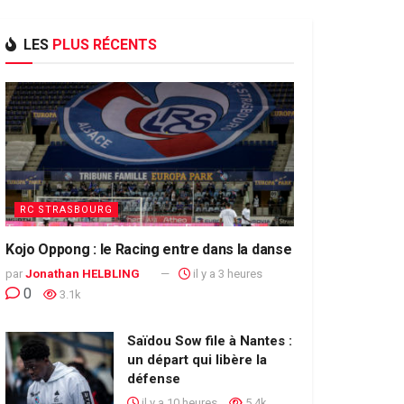
LES
PLUS RÉCENTS
RC STRASBOURG
Kojo Oppong : le Racing entre dans la danse
par
Jonathan HELBLING
il y a 3 heures
0
3.1k
Saïdou Sow file à Nantes :
un départ qui libère la
défense
il y a 10 heures
5.4k