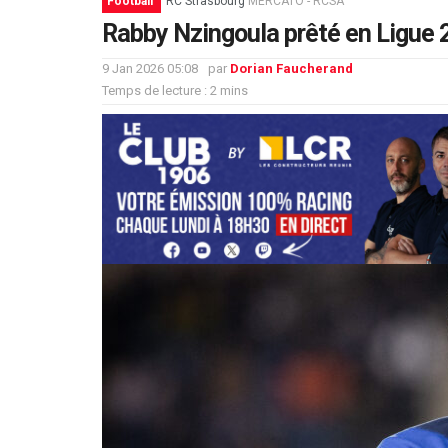
Football
RC Strasbourg
MERCATO - RCSA
Rabby Nzingoula prêté en Ligue 2
9 Jan 2026 05:08
par
Dorian Faucherand
Temps de lecture : 2 mins