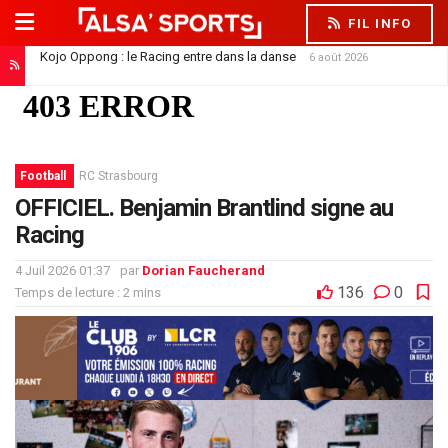
FIL INFO
Kojo Oppong : le Racing entre dans la danse
6 août 2026
Football
RC Strasbourg
OFFICIEL. Benjamin Brantlind signe au
Racing
4 Juil 2026 01:37
par
Dorian Faucherand
136
0
Temps de lecture : 2 mins