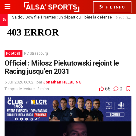
FIL INFO
Saïdou Sow file à Nantes : un départ qui libère la défense
6 août 2026
Football
RC Strasbourg
Officiel : Miłosz Piekutowski rejoint le
Racing jusqu’en 2031
6 Juil 2026 06:02
par
Jonathan HELBLING
66
0
Temps de lecture : 2 mins