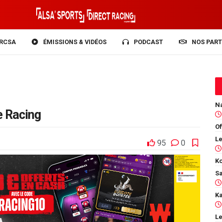
RCSA
ÉMISSIONS & VIDÉOS
PODCAST
NOS PART
e Racing
Of
95
0
Ko
Le