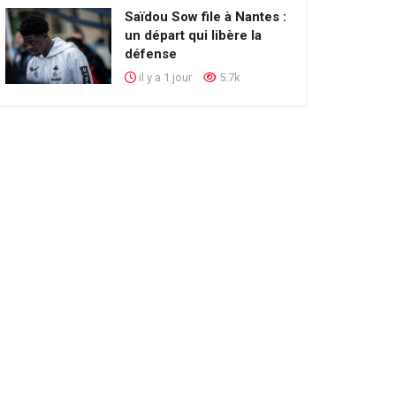
Saïdou Sow file à Nantes :
un départ qui libère la
défense
il y a 1 jour
5.7k