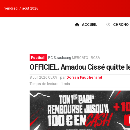
vendredi 7 août 2026
ACCUEIL
CHRONO 
Football
RC Strasbourg
MERCATO - RCSA
OFFICIEL. Amadou Cissé quitte l
8 Juil 2026 05:09
par
Dorian Faucherand
Temps de lecture : 1 min