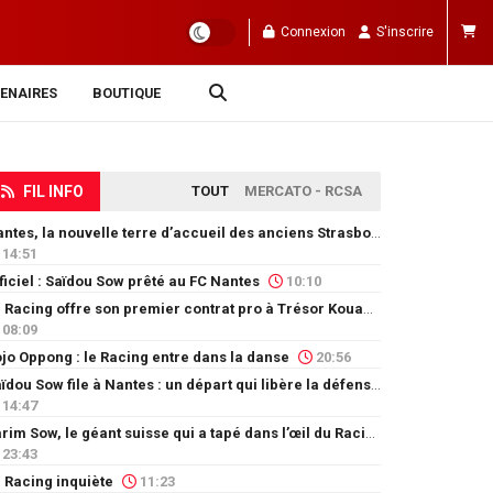
Connexion
S'inscrire
ENAIRES
BOUTIQUE
FIL INFO
TOUT
MERCATO - RCSA
Nantes, la nouvelle terre d’accueil des anciens Strasbourgeois
14:51
ficiel : Saïdou Sow prêté au FC Nantes
10:10
Le Racing offre son premier contrat pro à Trésor Kouablé
08:09
jo Oppong : le Racing entre dans la danse
20:56
Saïdou Sow file à Nantes : un départ qui libère la défense
14:47
Karim Sow, le géant suisse qui a tapé dans l’œil du Racing
23:43
 Racing inquiète
11:23