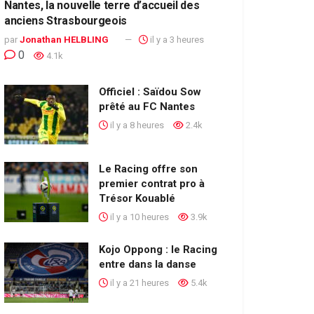
Nantes, la nouvelle terre d’accueil des
anciens Strasbourgeois
par
Jonathan HELBLING
il y a 3 heures
0
4.1k
Officiel : Saïdou Sow
prêté au FC Nantes
il y a 8 heures
2.4k
Le Racing offre son
premier contrat pro à
Trésor Kouablé
il y a 10 heures
3.9k
Kojo Oppong : le Racing
entre dans la danse
il y a 21 heures
5.4k