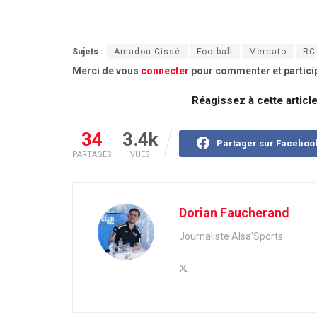
Sujets :
Amadou Cissé
Football
Mercato
RC
Merci de vous
connecter
pour commenter et particip
Réagissez à cette articl
34
3.4k
Partager sur Faceboo
PARTAGES
VUES
Dorian Faucherand
Journaliste Alsa'Sports