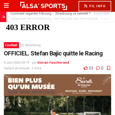
FIL INFO
Jørgensen est à Strasbourg, mais ne peut pas encore jouer
8 août 2026
Football
RC Strasbourg
OFFICIEL. Stefan Bajic quitte le Racing
9 Juin 2026 09:19
par
Dorian Faucherand
53
0
Temps de lecture : 2 mins