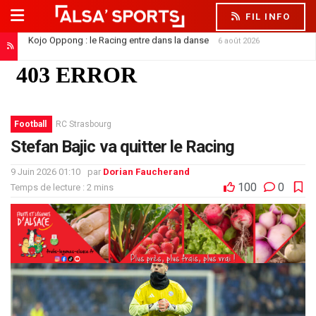
FIL INFO
Kojo Oppong : le Racing entre dans la danse
6 août 2026
Football
RC Strasbourg
Stefan Bajic va quitter le Racing
9 Juin 2026 01:10
par
Dorian Faucherand
100
0
Temps de lecture : 2 mins