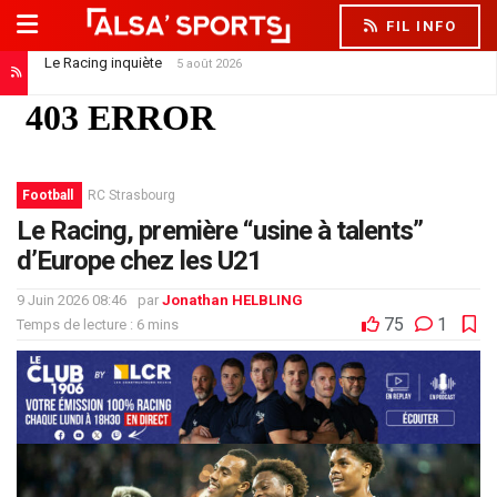
FIL INFO
Le Racing inquiète
5 août 2026
Football
RC Strasbourg
Le Racing, première “usine à talents”
d’Europe chez les U21
9 Juin 2026 08:46
par
Jonathan HELBLING
75
1
Temps de lecture : 6 mins