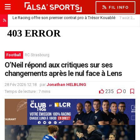
FIL INFO
Le Racing offre son premier contrat pro à Trésor Kouablé
7 août 2026
Football
RC Strasbourg
O’Neil répond aux critiques sur ses
changements après le nul face à Lens
28 Fév 2026 12:18
par
Jonathan HELBLING
235
0
Temps de lecture : 7 mins