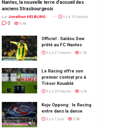
Nantes, la nouvelle terre d’accueil des
anciens Strasbourgeois
par
Jonathan HELBLING
il y a 16 heures
0
6.4k
Officiel : Saïdou Sow
prêté au FC Nantes
il y a 21 heures
2.5k
Le Racing offre son
premier contrat pro à
Trésor Kouablé
il y a 23 heures
4.2k
Kojo Oppong : le Racing
entre dans la danse
il y a 1 jour
5.8k