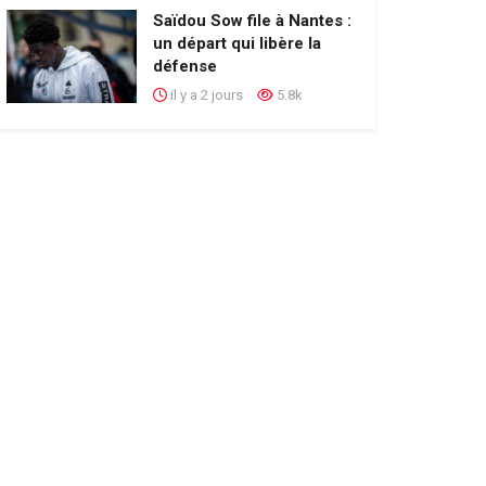
Saïdou Sow file à Nantes :
un départ qui libère la
défense
il y a 2 jours
5.8k