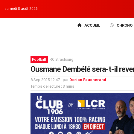
samedi 8 août 2026
ACCUEIL
CHRONO 
Football
RC Strasbourg
Ousmane Dembélé sera-t-il reve
8 Sep 2025 12:47
par
Dorian Faucherand
Temps de lecture : 3 mins