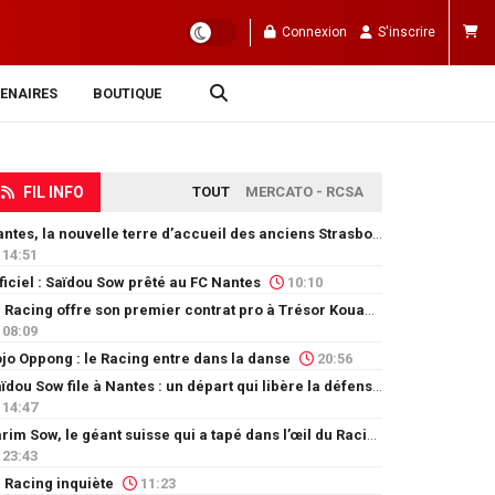
Connexion
S'inscrire
ENAIRES
BOUTIQUE
FIL INFO
TOUT
MERCATO - RCSA
Nantes, la nouvelle terre d’accueil des anciens Strasbourgeois
14:51
ficiel : Saïdou Sow prêté au FC Nantes
10:10
Le Racing offre son premier contrat pro à Trésor Kouablé
08:09
jo Oppong : le Racing entre dans la danse
20:56
Saïdou Sow file à Nantes : un départ qui libère la défense
14:47
Karim Sow, le géant suisse qui a tapé dans l’œil du Racing
23:43
 Racing inquiète
11:23